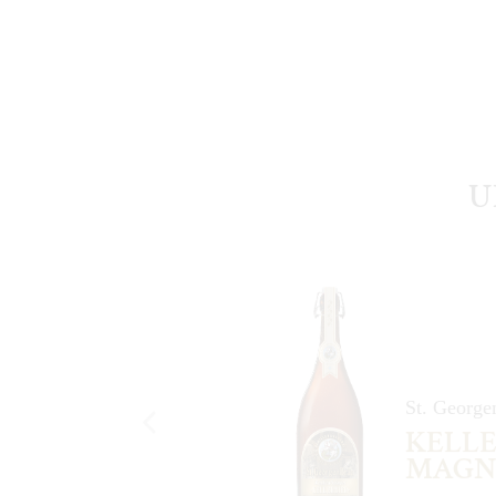
U
St. George
KELLE
MAG