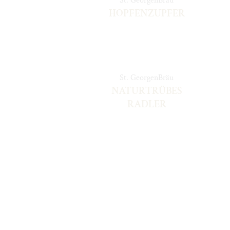
St. GeorgenBräu
HOPFENZUPFER
St. GeorgenBräu
NATURTRÜBES
RADLER