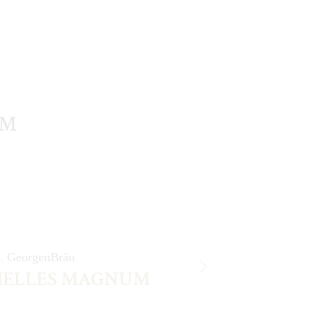
UM
t. GeorgenBräu
HELLES MAGNUM