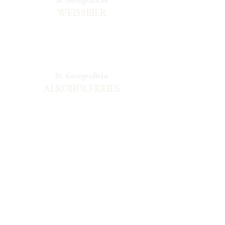
St. GeorgenBräu
WEISSBIER
St. GeorgenBräu
ALKOHOLFREIES