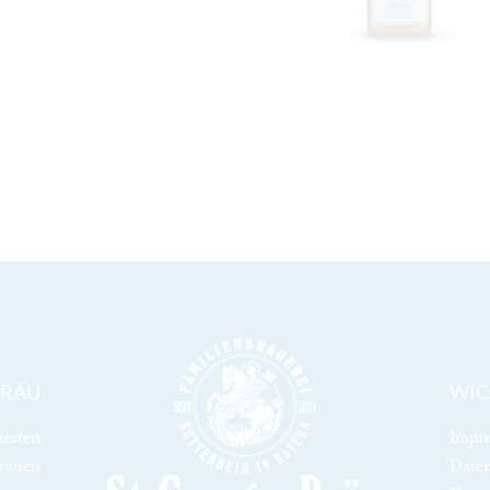
BRÄU
WIC
testen
Impr
brauen
Daten