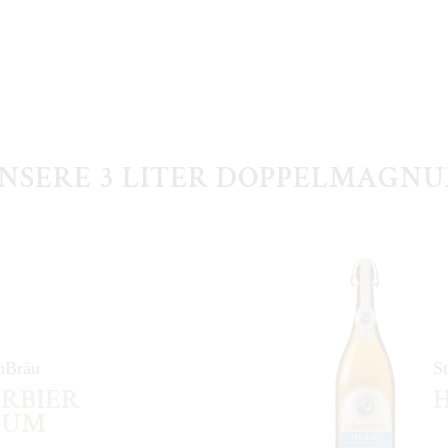
NSERE 3 LITER DOPPELMAGN
nBräu
S
RBIER
NUM